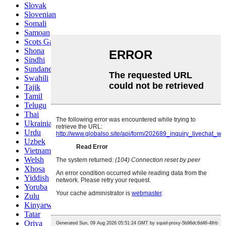
Slovak
Slovenian
Somali
Samoan
Scots Gaelic
Shona
Sindhi
Sundanese
Swahili
Tajik
Tamil
Telugu
Thai
Ukrainian
Urdu
Uzbek
Vietnamese
Welsh
Xhosa
Yiddish
Yoruba
Zulu
Kinyarwanda
Tatar
Oriya