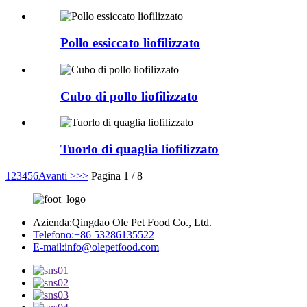
Pollo essiccato liofilizzato
Cubo di pollo liofilizzato
Tuorlo di quaglia liofilizzato
1
2
3
4
5
6
Avanti >
>>
Pagina 1 / 8
Azienda:
Qingdao Ole Pet Food Co., Ltd.
Telefono:
+86 53286135522
E-mail:
info@olepetfood.com