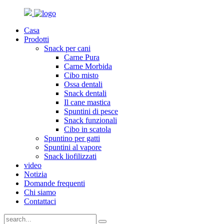
Casa
Prodotti
Snack per cani
Carne Pura
Carne Morbida
Cibo misto
Ossa dentali
Snack dentali
Il cane mastica
Spuntini di pesce
Snack funzionali
Cibo in scatola
Spuntino per gatti
Spuntini al vapore
Snack liofilizzati
video
Notizia
Domande frequenti
Chi siamo
Contattaci