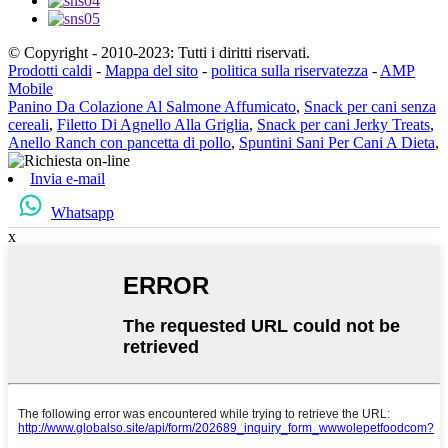
© Copyright - 2010-2023: Tutti i diritti riservati.
Prodotti caldi
-
Mappa del sito
-
politica sulla riservatezza
-
AMP
Mobile
Panino Da Colazione Al Salmone Affumicato
,
Snack per cani senza
cereali
,
Filetto Di Agnello Alla Griglia
,
Snack per cani Jerky Treats
,
Anello Ranch con pancetta di pollo
,
Spuntini Sani Per Cani A Dieta
,
Invia e-mail
Whatsapp
x