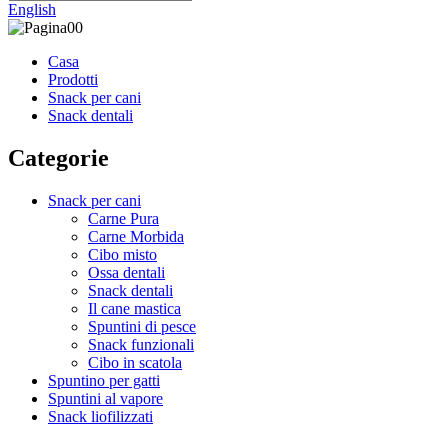
English
Casa
Prodotti
Snack per cani
Snack dentali
Categorie
Snack per cani
Carne Pura
Carne Morbida
Cibo misto
Ossa dentali
Snack dentali
Il cane mastica
Spuntini di pesce
Snack funzionali
Cibo in scatola
Spuntino per gatti
Spuntini al vapore
Snack liofilizzati