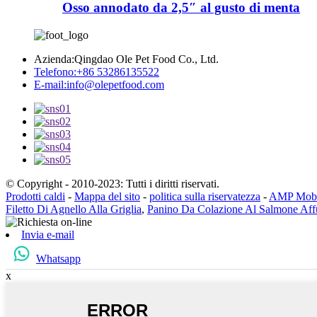
Osso annodato da 2,5″ al gusto di menta
Azienda:
Qingdao Ole Pet Food Co., Ltd.
Telefono:
+86 53286135522
E-mail:
info@olepetfood.com
© Copyright - 2010-2023: Tutti i diritti riservati.
Prodotti caldi
-
Mappa del sito
-
politica sulla riservatezza
-
AMP Mobi
Filetto Di Agnello Alla Griglia
,
Panino Da Colazione Al Salmone Aff
Invia e-mail
Whatsapp
x