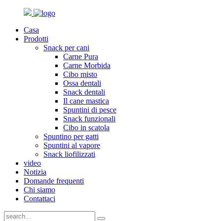
Casa
Prodotti
Snack per cani
Carne Pura
Carne Morbida
Cibo misto
Ossa dentali
Snack dentali
Il cane mastica
Spuntini di pesce
Snack funzionali
Cibo in scatola
Spuntino per gatti
Spuntini al vapore
Snack liofilizzati
video
Notizia
Domande frequenti
Chi siamo
Contattaci