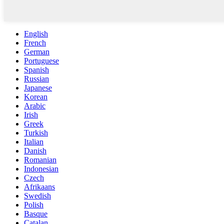
English
French
German
Portuguese
Spanish
Russian
Japanese
Korean
Arabic
Irish
Greek
Turkish
Italian
Danish
Romanian
Indonesian
Czech
Afrikaans
Swedish
Polish
Basque
Catalan